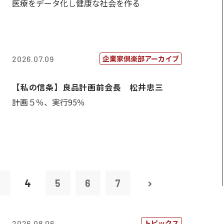
医療をデータ化し健康な社会を作る
企業家倶楽部アーカイブ
2026.07.09
【私の信条】良品計画前会長 松井忠三
計画５％、実行95％
3
4
5
6
7
トピックス
2026.08.06