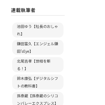
連載執筆者
池田ゆう【社長のおしゃ
れ】
鎌田富久【エンジェル鎌
田’sEye】
北尾吉孝【世相を斬
る！】
鈴木康弘【デジタルシフ
トの教科書】
孫泰蔵【孫泰蔵のシリコ
ンバレーエクスプレス】