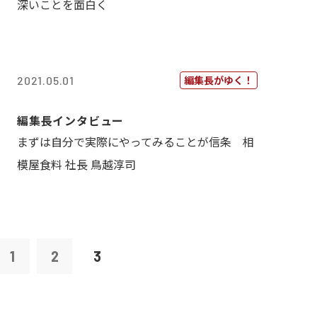
深いことを面白く
編集長がゆく！
2021.05.01
編集長インタビュー
まずは自分で実際にやってみることが信条 相
模屋食料 社長 鳥越淳司
1
2
3