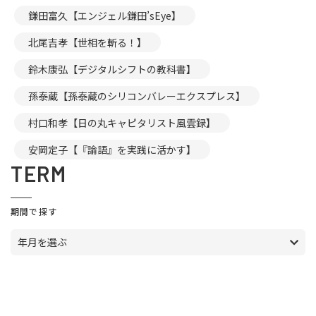
鎌田富久【エンジェル鎌田’sEye】
北尾吉孝【世相を斬る！】
鈴木康弘【デジタルシフトの教科書】
孫泰蔵【孫泰蔵のシリコンバレーエクスプレス】
村口和孝【日の丸キャピタリスト風雲録】
安岡定子【『論語』を実践に活かす】
TERM
期間で探す
年月を選ぶ