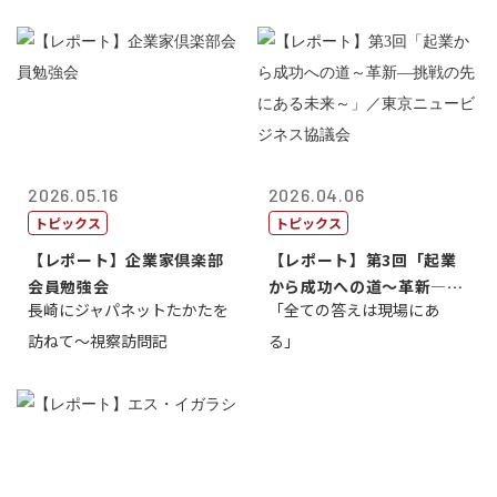
2026.05.16
2026.04.06
トピックス
トピックス
【レポート】企業家倶楽部
【レポート】第3回「起業
会員勉強会
から成功への道～革新―挑
長崎にジャパネットたかたを
「全ての答えは現場にあ
戦の先にある...
訪ねて～視察訪問記
る」