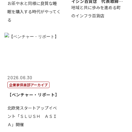
イシン百貨店 代表取締役
お茶や水と同様に良質な睡
地域と共に歩みを進める町
社長 西山 ...
眠を購入する時代がやってく
のインフラ百貨店
る
2026.06.30
企業家倶楽部アーカイブ
【ベンチャー・リポート】
北欧発スタートアップイベ
ント「ＳＬＵＳＨ ＡＳＩ
Ａ」開催