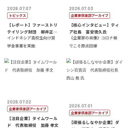
2026.07.07
2026.07.03
トピックス
企業家倶楽部アーカイブ
【レポート】ファーストリ
【核心インタビュー】ティ
テイリング財団 柳井正
ア社長 冨安徳久氏
インドネシア高校生向け奨
《企業家の肖像》コロナ禍
理事長
学金事業を実施
でこそ原点回帰
2026.07.02
2026.07.01
企業家倶楽部アーカイブ
企業家倶楽部アーカイブ
【注目企業】タイムワール
【頑張るしなやか企業】ダ
ド 代表取締役 加藤 孝文