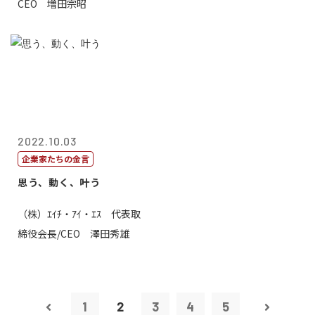
CEO 増田宗昭
2022.10.03
企業家たちの金言
思う、動く、叶う
（株）ｴｲﾁ・ｱｲ・ｴｽ 代表取
締役会長/CEO 澤田秀雄
1
2
3
4
5