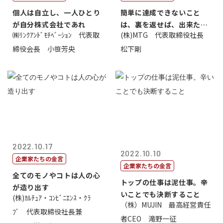
個人は自立し、一人ひとり
簡単に達成できないこと
が自分株式会社であれ
は、裏を返せば、出来たら
㈱ﾘﾝｸｱﾝﾄﾞﾓﾁﾍﾞｰｼｮﾝ 代表取
(株)MTG 代表取締役社長
価値があるとい...
締役会長 小笹芳央
松下剛
2022.10.17
2022.10.10
企業家たちの金言
企業家たちの金言
全てのモノやコトは人の心
トップの仕事は泥仕事。辛
が造り出す
いことでも決断すること
(株)ｶﾙﾁｭｱ・ｺﾝﾋﾞﾆｴﾝｽ・ｸﾗ
（株）MUJIN 最高経営責任
ﾌﾞ 代表取締役社長兼
者CEO 滝野一征