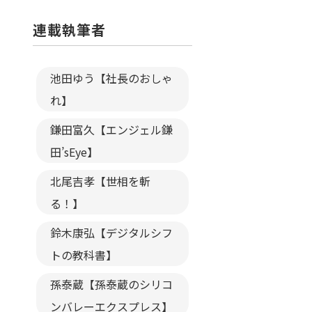
連載執筆者
池田ゆう【社長のおしゃ
れ】
鎌田富久【エンジェル鎌
田’sEye】
北尾吉孝【世相を斬
る！】
鈴木康弘【デジタルシフ
トの教科書】
孫泰蔵【孫泰蔵のシリコ
ンバレーエクスプレス】