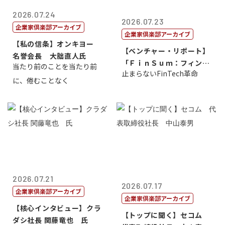
2026.07.24
2026.07.23
企業家倶楽部アーカイブ
企業家倶楽部アーカイブ
【私の信条】オンキヨー
【ベンチャー・リポート】
名誉会長 大朏直人氏
「ＦｉｎＳｕｍ：フィンテ
当たり前のことを当たり前
止まらないFinTech革命
ック・サミッ...
に、倦むことなく
2026.07.21
2026.07.17
企業家倶楽部アーカイブ
企業家倶楽部アーカイブ
【核心インタビュー】クラ
【トップに聞く】セコム
ダシ社長 関藤竜也 氏