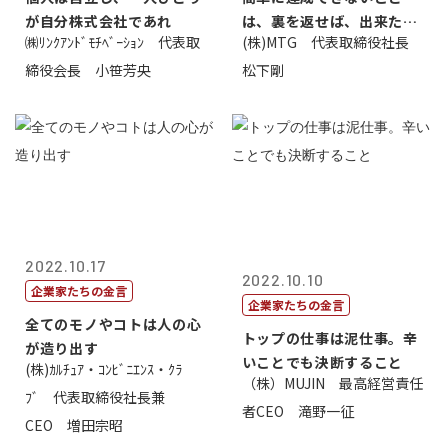
が自分株式会社であれ
は、裏を返せば、出来たら
㈱ﾘﾝｸｱﾝﾄﾞﾓﾁﾍﾞｰｼｮﾝ 代表取
(株)MTG 代表取締役社長
価値があるとい...
締役会長 小笹芳央
松下剛
2022.10.17
2022.10.10
企業家たちの金言
企業家たちの金言
全てのモノやコトは人の心
トップの仕事は泥仕事。辛
が造り出す
いことでも決断すること
(株)ｶﾙﾁｭｱ・ｺﾝﾋﾞﾆｴﾝｽ・ｸﾗ
（株）MUJIN 最高経営責任
ﾌﾞ 代表取締役社長兼
者CEO 滝野一征
CEO 増田宗昭