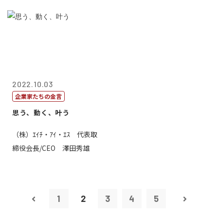
2022.10.03
企業家たちの金言
思う、動く、叶う
（株）ｴｲﾁ・ｱｲ・ｴｽ 代表取
締役会長/CEO 澤田秀雄
1
2
3
4
5