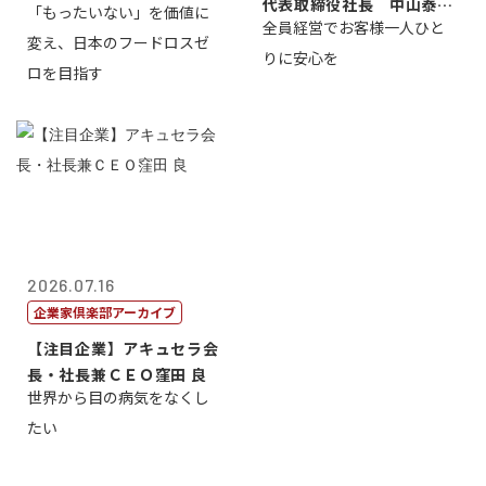
代表取締役社長 中山泰
「もったいない」を価値に
全員経営でお客様一人ひと
男
変え、日本のフードロスゼ
りに安心を
ロを目指す
2026.07.16
企業家倶楽部アーカイブ
【注目企業】アキュセラ会
長・社長兼ＣＥＯ窪田 良
世界から目の病気をなくし
たい