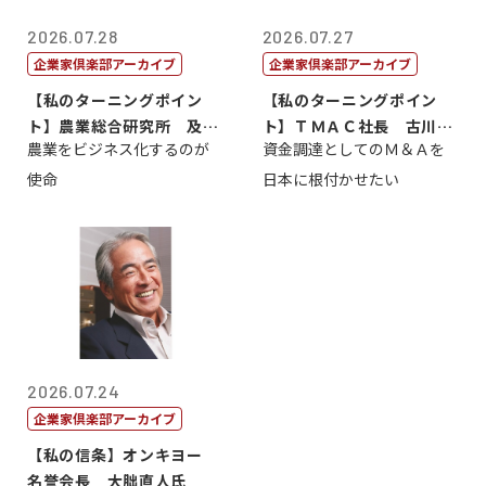
2026.07.28
2026.07.27
企業家倶楽部アーカイブ
企業家倶楽部アーカイブ
【私のターニングポイン
【私のターニングポイン
ト】農業総合研究所 及川
ト】ＴＭＡＣ社長 古川英
農業をビジネス化するのが
資金調達としてのＭ＆Ａを
智正
一
使命
日本に根付かせたい
2026.07.24
企業家倶楽部アーカイブ
【私の信条】オンキヨー
名誉会長 大朏直人氏