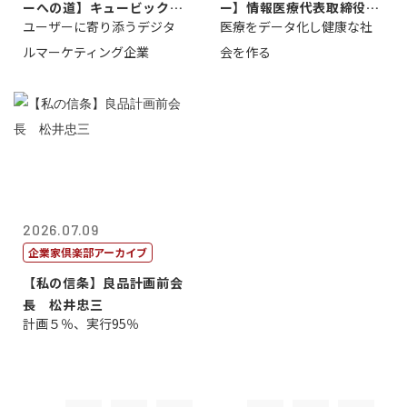
ーへの道】キュービック代
ー】情報医療代表取締役
ユーザーに寄り添うデジタ
医療をデータ化し健康な社
表取締役CE...
原 聖吾
ルマーケティング企業
会を作る
2026.07.09
企業家倶楽部アーカイブ
【私の信条】良品計画前会
長 松井忠三
計画５％、実行95％