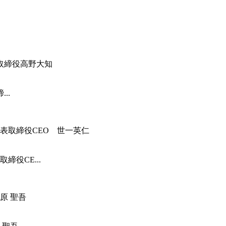
..
役CE...