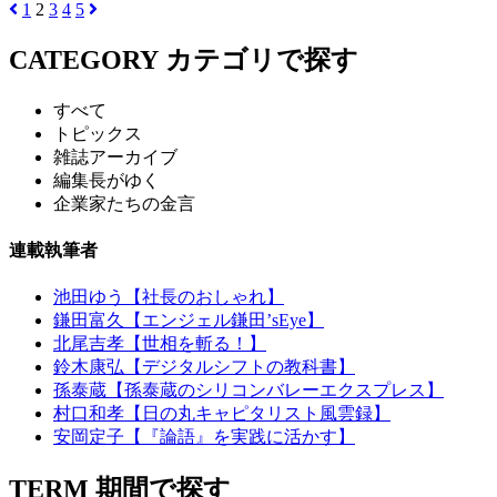
1
2
3
4
5
CATEGORY
カテゴリで探す
すべて
トピックス
雑誌アーカイブ
編集長がゆく
企業家たちの金言
連載執筆者
池田ゆう【社長のおしゃれ】
鎌田富久【エンジェル鎌田’sEye】
北尾吉孝【世相を斬る！】
鈴木康弘【デジタルシフトの教科書】
孫泰蔵【孫泰蔵のシリコンバレーエクスプレス】
村口和孝【日の丸キャピタリスト風雲録】
安岡定子【『論語』を実践に活かす】
TERM
期間で探す