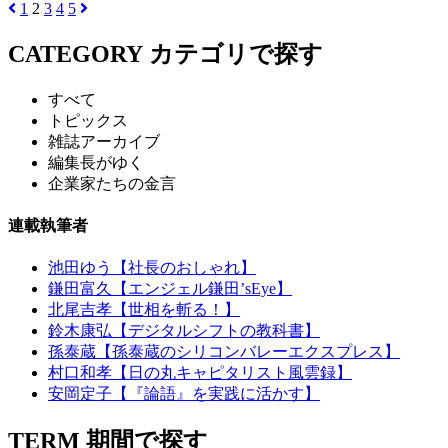
1
2
3
4
5
CATEGORY
カテゴリで探す
すべて
トピックス
雑誌アーカイブ
編集長がゆく
企業家たちの金言
連載執筆者
池田ゆう【社長のおしゃれ】
鎌田富久【エンジェル鎌田’sEye】
北尾吉孝【世相を斬る！】
鈴木康弘【デジタルシフトの教科書】
孫泰蔵【孫泰蔵のシリコンバレーエクスプレス】
村口和孝【日の丸キャピタリスト風雲録】
安岡定子【『論語』を実践に活かす】
TERM
期間で探す