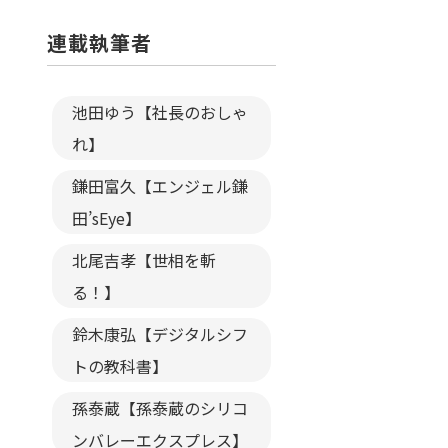
連載執筆者
池田ゆう【社長のおしゃ
れ】
鎌田富久【エンジェル鎌
田’sEye】
北尾吉孝【世相を斬
る！】
鈴木康弘【デジタルシフ
トの教科書】
孫泰蔵【孫泰蔵のシリコ
ンバレーエクスプレス】