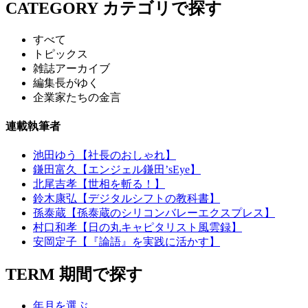
CATEGORY
カテゴリで探す
すべて
トピックス
雑誌アーカイブ
編集長がゆく
企業家たちの金言
連載執筆者
池田ゆう【社長のおしゃれ】
鎌田富久【エンジェル鎌田’sEye】
北尾吉孝【世相を斬る！】
鈴木康弘【デジタルシフトの教科書】
孫泰蔵【孫泰蔵のシリコンバレーエクスプレス】
村口和孝【日の丸キャピタリスト風雲録】
安岡定子【『論語』を実践に活かす】
TERM
期間で探す
年月を選ぶ