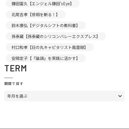
鎌田富久【エンジェル鎌田’sEye】
北尾吉孝【世相を斬る！】
鈴木康弘【デジタルシフトの教科書】
孫泰蔵【孫泰蔵のシリコンバレーエクスプレス】
村口和孝【日の丸キャピタリスト風雲録】
安岡定子【『論語』を実践に活かす】
TERM
期間で探す
年月を選ぶ