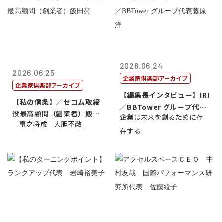
2026.06.24
2026.06.25
企業家倶楽部アーカイブ
企業家倶楽部アーカイブ
【編集長インタビュー】IRI
【私の信条】／セコム取締
／BBTower グループ代表
役最高顧問（創業者）飯田
企業は未来を創るために存
藤...
「事之将成 大胆不敵」
亮
在する