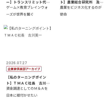
ー】トランスリミット代表
ト】農業総合研究所 及川
ゲーム×教育ブレインウォ
農業をビジネス化するのが
取締役社長 ...
智正
ーズが世界を繋ぐ
使命
2026.07.27
企業家倶楽部アーカイブ
【私のターニングポイン
ト】ＴＭＡＣ社長 古川英
資金調達としてのＭ＆Ａを
一
日本に根付かせたい