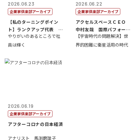
2026.06.23
2026.06.22
企業家倶楽部アーカイブ
企業家倶楽部アーカイブ
【私のターニングポイン
アクセルスペースＣＥＯ
ト】ランクアップ代表 岩
中村友哉 国際パフォーマ
やりがいのあるところで社
【宇宙時代の問題解決】世
崎裕美子
ンス研究所代...
員は輝く
界的困難に衛星活用の時代
2026.06.19
企業家倶楽部アーカイブ
アフターコロナの日本経済
アナリスト 馬渕磨理子