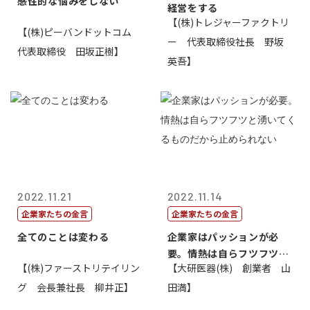
感性的な悩みをしない
経営をする
【(株)トレジャーファクトリ
【(株)ピーバンドットコム
ー 代表取締役社長 野坂
代表取締役 田坂正樹】
英吾】
2022.11.21
2022.11.14
企業家たちの金言
企業家たちの金言
全てのことは変わる
企業家はパッションが必
要。情熱は自らフツフツと
【(株)ファーストリテイリン
【大研医器(株) 創業者 山
湧いてくるもの...
グ 会長兼社長 柳井正】
田満】