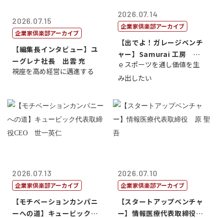
2026.07.14
2026.07.15
企業家倶楽部アーカイブ
企業家倶楽部アーカイブ
【出でよ！ガレージベンチ
【編集長インタビュー】ユ
ャー】Samurai 工房 代
ーグレナ社長 出雲 充
ｅスポーツを通し価値を生
表取締...
視座を高め経営に邁進する
み出したい
2026.07.13
2026.07.10
企業家倶楽部アーカイブ
企業家倶楽部アーカイブ
【モチベーションカンパニ
【スタートアップベンチャ
ーへの道】キュービック代
ー】情報医療代表取締役