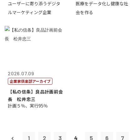
ユーザーに寄り添うデジタ
医療をデータ化し健康な社
表取締役CE...
原 聖吾
ルマーケティング企業
会を作る
2026.07.09
企業家倶楽部アーカイブ
【私の信条】良品計画前会
長 松井忠三
計画５％、実行95％
1
2
3
4
5
6
7