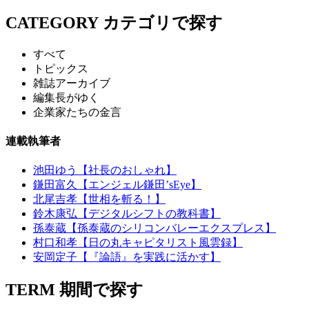
CATEGORY
カテゴリで探す
すべて
トピックス
雑誌アーカイブ
編集長がゆく
企業家たちの金言
連載執筆者
池田ゆう【社長のおしゃれ】
鎌田富久【エンジェル鎌田’sEye】
北尾吉孝【世相を斬る！】
鈴木康弘【デジタルシフトの教科書】
孫泰蔵【孫泰蔵のシリコンバレーエクスプレス】
村口和孝【日の丸キャピタリスト風雲録】
安岡定子【『論語』を実践に活かす】
TERM
期間で探す