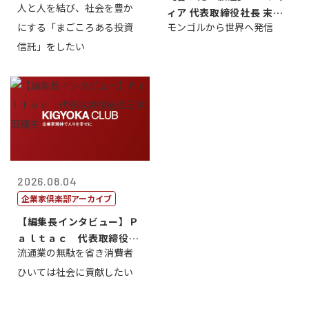
人と人を結び、社会を豊か
ィア 代表取締役社長 末田
にする「まごころある投資
モンゴルから世界へ発信
真
信託」をしたい
2026.08.04
企業家倶楽部アーカイブ
【編集長インタビュー】Ｐ
ａｌｔａｃ 代表取締役会
流通業の無駄を省き消費者
長三木田國夫
ひいては社会に貢献したい