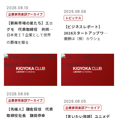
2026.08.10
2026.08.06
企業家倶楽部アーカイブ
トピックス
【新興市場の星たち】エニ
【ビジネスレポート】
グモ 代表取締役 共同最
2026スタートアップワー
日本発ＩＴ企業として世界
高経営責任者...
優勝は（株）カウシェ
ルドカップ東京
の覇権を握る
2026.08.06
企業家倶楽部アーカイブ
2026.08.05
企業家倶楽部アーカイブ
【先端人】鎌倉投信 代表
取締役社長 鎌田恭幸
【言いたい放題】ユニメデ