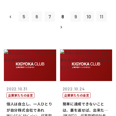
5
6
7
8
9
10
11
2022.10.31
2022.10.24
企業家たちの金言
企業家たちの金言
個人は自立し、一人ひとり
簡単に達成できないこと
が自分株式会社であれ
は、裏を返せば、出来たら
㈱ﾘﾝｸｱﾝﾄﾞﾓﾁﾍﾞｰｼｮﾝ 代表取
(株)MTG 代表取締役社長