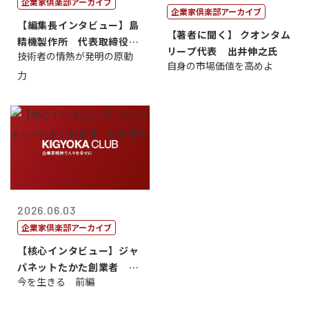
企業家倶楽部アーカイブ
企業家倶楽部アーカイブ
【編集長インタビュー】島
【著者に聞く】 クオンタム
精機製作所 代表取締役
リープ代表 出井伸之氏
技術者の情熱が発明の原動
社 長 島 正...
自身の市場価値を高めよ
力
2026.06.03
企業家倶楽部アーカイブ
【核心インタビュー】ジャ
パネットたかた創業者 髙
今を生きる 前編
田 明氏