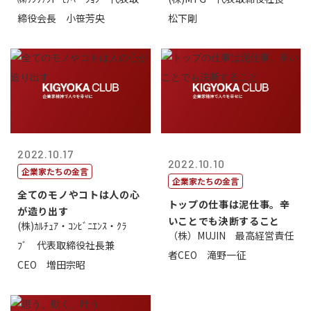
価値があるとい...
締役会長 小笹芳央
松下剛
2022.10.17
2022.10.10
企業家たちの金言
企業家たちの金言
全てのモノやコトは人の心
トップの仕事は泥仕事。辛
が造り出す
いことでも決断すること
(株)ｶﾙﾁｭｱ・ｺﾝﾋﾞﾆｴﾝｽ・ｸﾗ
（株）MUJIN 最高経営責任
ﾌﾞ 代表取締役社長兼
者CEO 滝野一征
CEO 増田宗昭