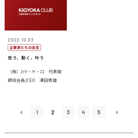
2022.10.03
企業家たちの金言
思う、動く、叶う
（株）ｴｲﾁ・ｱｲ・ｴｽ 代表取
締役会長/CEO 澤田秀雄
1
2
3
4
5