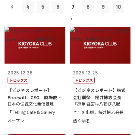
4
5
6
7
8
9
10
2025.12.26
2025.12.25
トピックス
トピックス
【ビジネスレポート】
【ビジネスレポート】株式
Freewill CEO 麻場俊行
会社獺祭 桜井博志会長
日本の伝統文化発信基地
『獺祭 経営は八転び八起
氏
「Telling Cafe & Gallery」
き』を出版。桜井博志会長
オープン
熱く語る