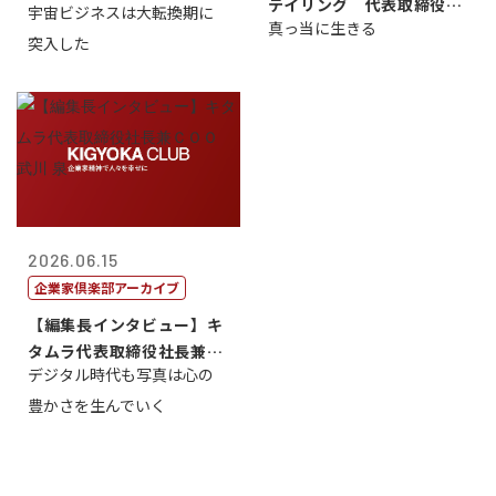
テイリング 代表取締役会
宇宙ビジネスは大転換期に
真っ当に生きる
長兼社長 柳...
突入した
2026.06.15
企業家倶楽部アーカイブ
【編集長インタビュー】キ
タムラ代表取締役社長兼Ｃ
デジタル時代も写真は心の
ＯＯ 武川 ...
豊かさを生んでいく