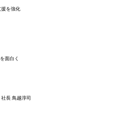
習支援を強化
を面白く
 社長 鳥越淳司