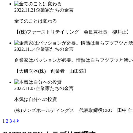
2022.11.21
企業家たちの金言
全てのことは変わる
【(株)ファーストリテイリング 会長兼社長 柳井正】
2022.11.14
企業家たちの金言
企業家はパッションが必要。情熱は自らフツフツと湧いて
【大研医器(株) 創業者 山田満】
2022.11.07
企業家たちの金言
本気は自分への投資
(株)ジンズホールディングス 代表取締役CEO 田中 仁
1
2
3
4