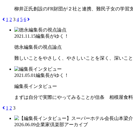
柳井正氏創設のFR財団が２社と連携、難民子女の学
1
2
3
4
5
6
2021.11.15
編集長がゆく！
徳永編集長の視点論点
難しいことをやさしく、やさしいことを深く、深いこと
2021.05.01
編集長がゆく！
編集長インタビュー
まずは自分で実際にやってみることが信条 相模屋食料
1
2
3
2026.06.09
企業家倶楽部アーカイブ