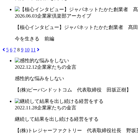
2026.06.03
企業家倶楽部アーカイブ
【核心インタビュー】ジャパネットたかた創業者 髙田
今を生きる 前編
5
6
7
8
9
10
11
2022.12.12
企業家たちの金言
感性的な悩みをしない
【(株)ピーバンドットコム 代表取締役 田坂正樹】
2022.11.28
企業家たちの金言
継続して結果を出し続ける経営をする
【(株)トレジャーファクトリー 代表取締役社長 野坂