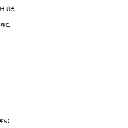
 明氏
英吾】