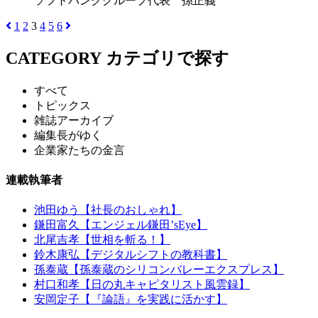
ソフトバンクグループ代表 孫正義
1
2
3
4
5
6
CATEGORY
カテゴリで探す
すべて
トピックス
雑誌アーカイブ
編集長がゆく
企業家たちの金言
連載執筆者
池田ゆう【社長のおしゃれ】
鎌田富久【エンジェル鎌田’sEye】
北尾吉孝【世相を斬る！】
鈴木康弘【デジタルシフトの教科書】
孫泰蔵【孫泰蔵のシリコンバレーエクスプレス】
村口和孝【日の丸キャピタリスト風雲録】
安岡定子【『論語』を実践に活かす】