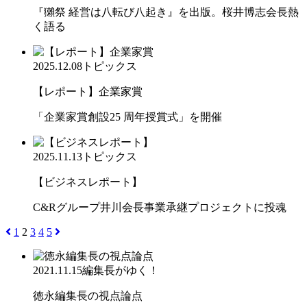
『獺祭 経営は八転び八起き』を出版。桜井博志会長熱
く語る
2025.12.08
トピックス
【レポート】企業家賞
「企業家賞創設25 周年授賞式」を開催
2025.11.13
トピックス
【ビジネスレポート】
C&Rグループ井川会長事業承継プロジェクトに投魂
1
2
3
4
5
2021.11.15
編集長がゆく！
徳永編集長の視点論点