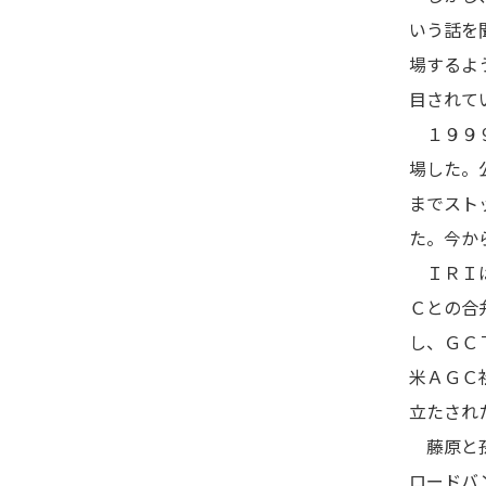
いう話を
場するよ
目されて
１９９９
場した。
までスト
た。今か
ＩＲＩは
Ｃとの合
し、ＧＣ
米ＡＧＣ
立たされ
藤原と孫
ロードバ