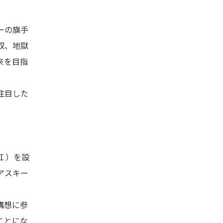
ーの旗手
収、地獄
来を目指
注目した
Ｉ）を設
アスキー
構想に参
ことにな