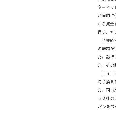
ターネッ
と同時に
から資金
得ず、ヤ
企業経営
の難題が
た。銀行
た。その
ＩＲＩは
切り換え
た。同事
う２社の
パンを設