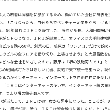
人の若者は同構想に参加するため、勤めていた会社に辞表を
う。「こうなったら、自分たちでベンチャー企業を立ち上げる
え、96年暮れにＩＲＩを設立した。藤原が所長、大和田廣樹が
子がＣＦＯとなり、ＩＲＩが誕生した。オフィスは大手町建物
町ビル８階の50坪。創業の日、藤原は「ワンフロアだけで始め
このビルの全フロアを借り切り、上場させよう」と大風呂敷を
どんな会社をめざしたのか。藤原は「堺の鉄砲商人です」と
じめ戦国武将たちは新しい武器、鉄砲で天下統一を狙った。現
たるのがインターネット。インターネットを自由自在に駆使し
。「ＩＲＩはインターネットの使い方、インターネット網の布
す。つまり堺の鉄砲商人です」
が当たって、ＩＲＩは初年度から黒字になった。ところが、9
ともに銀行が貸し渋り、ＩＲＩは資金繰りに苦しんだ。という