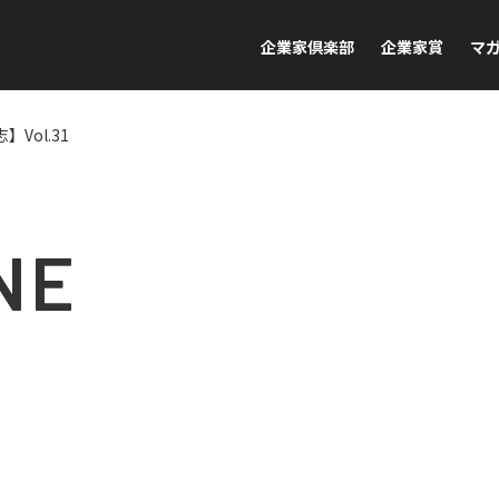
企業家倶楽部
企業家賞
マ
Vol.31
NE