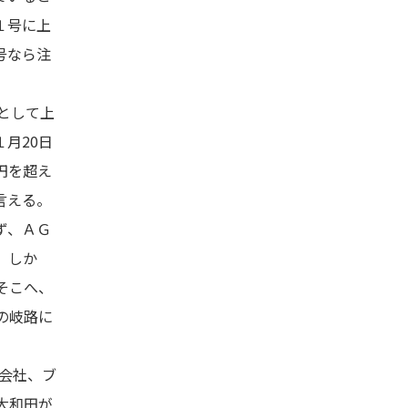
１号に上
号なら注
として上
月20日
円を超え
言える。
ず、ＡＧ
。しか
そこへ、
の岐路に
会社、ブ
大和田が