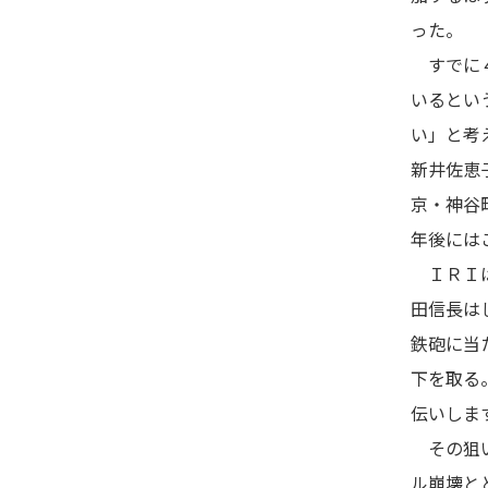
った。
すでに４
いるとい
い」と考
新井佐恵
京・神谷
年後には
ＩＲＩは
田信長は
鉄砲に当
下を取る
伝いしま
その狙い
ル崩壊と