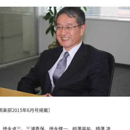
楽部2015年6月号掲載）
】徳永卓三、三浦貴保、徳永健一、相澤英祐、柄澤 凌