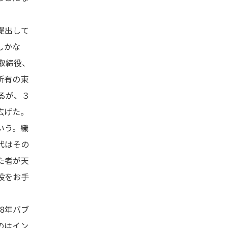
提出して
しかな
取締役、
所有の東
るが、３
広げた。
いう。織
代はその
た者が天
設をお手
8年バブ
のはイン