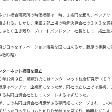
ネット総合研究所の時価総額は一時、１兆円を超え、ベンチャ
目される。しかし、東証２部上場の粉飾決算会社のＩＸＩを買
しぶとく生き残り、ブロードバンドタワー社長として、捲土重
再び日本をイノベーション活発な国に出来るか、藤原の手腕に
中敬称略）
ンターネット総研を設立
年12月９日、藤原洋たちはインターネット総合研究所（ＩＲ
藤原はベンチャー企業家になったが、同社の立ち上げは最初、
する共同出資会社としてスタートするはずだった。
、この共同出資会社構想がある専門紙にスクープされ、この
ずだった日本テレコムとＫＤＤが参加を見送り、時期をずらす