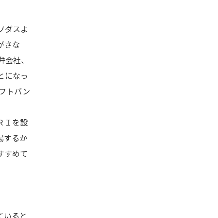
ソダスよ
がさな
弁会社、
とになっ
ソフトバン
ＲＩを設
場するか
すすめて
ていると