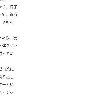
かり、終了
ため、銀行
。やむを
いたら、次
ち構えてい
待ってい
型事業に
乗り出し
ターとい
ス・ジャ