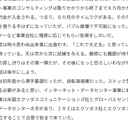
ト事業のコンサルティングは取りかかりから終了まで８カ月か
代金が入金される。つまり、８カ月のタイムラグがある。その
を借りる手はずになっていたが、バブル崩壊で不可能になった
フーなど事業会社に増資に応じてもらい急場をしのいだ。
は時々思わぬ出来事に出食わす。「これで大丈夫」と思って
待っている。天は次から次に試練を与える。藤原にも難題が待
の貸し渋りはその第一弾だが、その後にもっと恐ろしいわなが
話は後半にしよう。
初年度から黒字基調だったが、自転車操業だった。ストック
る必要があると思い、インターネット・データセンター事業に
業は米国エクソダスコミュニケーションズ社とグローバルセン
データセンター大手があり、ＩＲＩはエクソダス社とエクソダ
立することで合意寸前まで来ていた。