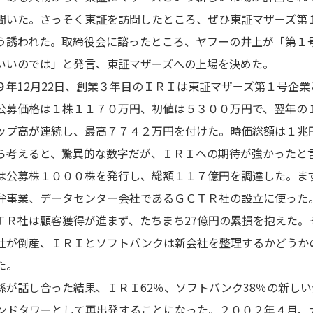
聞いた。さっそく東証を訪問したところ、ぜひ東証マザーズ第
う誘われた。取締役会に諮ったところ、ヤフーの井上が「第１
いいのでは」と発言、東証マザーズへの上場を決めた。
年12月22日、創業３年目のＩＲＩは東証マザーズ第１号企業
公募価格は１株１１７０万円、初値は５３００万円で、翌年の１
ップ高が連続し、最高７７４２万円を付けた。時価総額は１兆
ら考えると、驚異的な数字だが、ＩＲＩへの期待が強かったと
公募株１０００株を発行し、総額１１７億円を調達した。ま
弁事業、データセンター会社であるＧＣＴＲ社の設立に使った
ＴＲ社は顧客獲得が進まず、たちまち27億円の累損を抱えた。
社が倒産、ＩＲＩとソフトバンクは新会社を整理するかどうか
た。
が話し合った結果、ＩＲＩ62％、ソフトバンク38％の新しい
ンドタワーとして再出発することになった。２００２年４月、