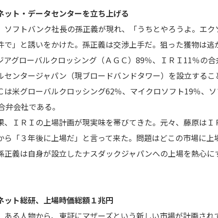
ネット・データセンターを立ち上げる
ソフトバンク社長の孫正義が現れ、「うちとやろうよ。エク
件で」と誘いをかけた。孫正義は交渉上手だ。狙った獲物は逃
ジアグローバルクロッシング（ＡＧＣ）89％、ＩＲＩ11％の合
ルセンタージャパン（現ブロードバンドタワー）を設立するこ
Ｃは米グローバルクロッシング62％、マイクロソフト19％、
の合弁会社である。
、ＩＲＩの上場計画が現実味を帯びてきた。元々、藤原はＩ
から「３年後に上場だ」と言って来た。問題はどこの市場に上
孫正義は自身が設立したナスダックジャパンへの上場を熱心に
ネット総研、上場時価総額１兆円
ある人物から、東証にマザーズという新しい市場が計画され