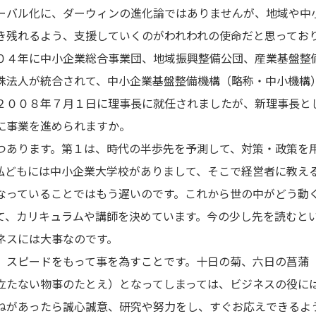
ーバル化に、ダーウィンの進化論ではありませんが、地域や中
き残れるよう、支援していくのがわれわれの使命だと思ってお
０４年に中小企業総合事業団、地域振興整備公団、産業基盤整
殊法人が統合されて、中小企業基盤整備機構（略称・中小機構
２００８年７月１日に理事長に就任されましたが、新理事長と
に事業を進められますか。
つあります。第１は、時代の半歩先を予測して、対策・政策を
私どもには中小企業大学校がありまして、そこで経営者に教え
なっていることではもう遅いのです。これから世の中がどう動
て、カリキュラムや講師を決めています。今の少し先を読むと
ネスには大事なのです。
スピードをもって事を為すことです。十日の菊、六日の菖蒲
立たない物事のたとえ）となってしまっては、ビジネスの役に
ねがあったら誠心誠意、研究や努力をし、すぐお応えできるよ