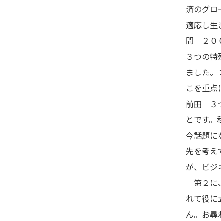
済のグロ
適応し生
問 ２０
３つの特
ました。
こを重点
前田 ３
とです。
今話題に
先を考え
が、ビジ
第２に、
れて役に
ん。お尋