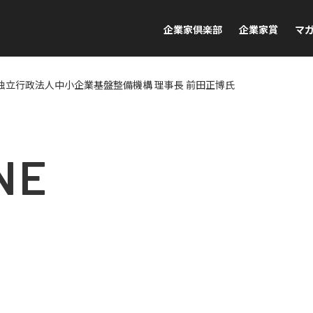
企業家倶楽部
企業家賞
マ
独立行政法人中小企業基盤整備機構 理事長 前田正博氏
NE