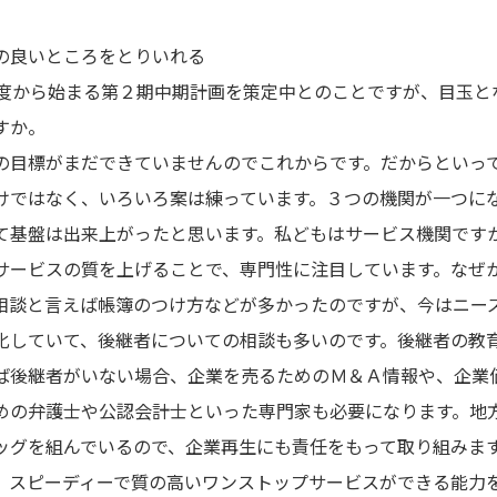
の良いところをとりいれる
年度から始まる第２期中期計画を策定中とのことですが、目玉と
すか。
の目標がまだできていませんのでこれからです。だからといっ
けではなく、いろいろ案は練っています。３つの機関が一つに
て基盤は出来上がったと思います。私どもはサービス機関です
サービスの質を上げることで、専門性に注目しています。なぜ
相談と言えば帳簿のつけ方などが多かったのですが、今はニー
化していて、後継者についての相談も多いのです。後継者の教
ば後継者がいない場合、企業を売るためのＭ＆Ａ情報や、企業
めの弁護士や公認会計士といった専門家も必要になります。地
ッグを組んでいるので、企業再生にも責任をもって取り組みま
、スピーディーで質の高いワンストップサービスができる能力