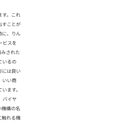
ます。これ
出すことが
時に、りん
ービスを
積みされた
ているの
方には良い
、いい商
ています。
、バイヤ
小機構の名
に触れる機