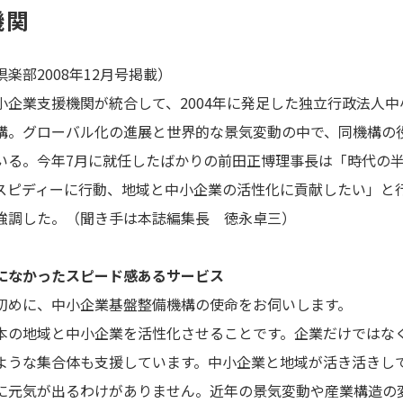
機関
楽部2008年12月号掲載）
小企業支援機関が統合して、2004年に発足した独立行政法人中
構。グローバル化の進展と世界的な景気変動の中で、同機構の
いる。今年7月に就任したばかりの前田正博理事長は「時代の
スピディーに行動、地域と中小企業の活性化に貢献したい」と
強調した。
（聞き手は本誌編集長 徳永卓三）
になかったスピード感あるサービス
初めに、中小企業基盤整備機構の使命をお伺いします。
本の地域と中小企業を活性化させることです。企業だけではな
ような集合体も支援しています。中小企業と地域が活き活きし
に元気が出るわけがありません。近年の景気変動や産業構造の