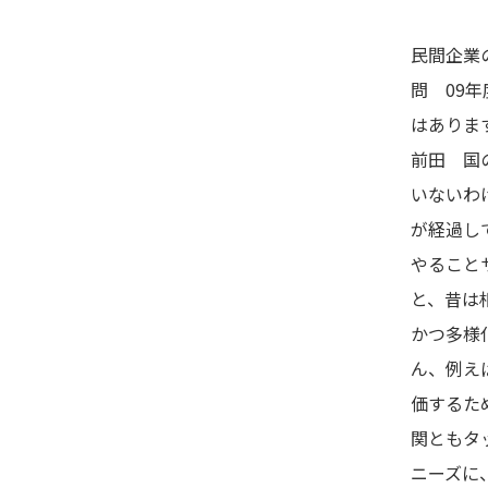
民間企業
問 09
はありま
前田 国
いないわ
が経過し
やること
と、昔は
かつ多様
ん、例え
価するた
関ともタ
ニーズに