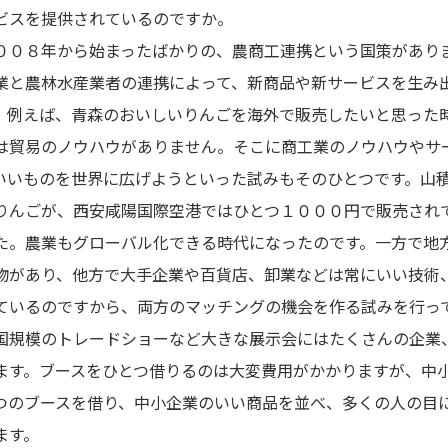
ビスを提供されているのですか。
００８年から始まったばかりの、農商工連携という国策があり
業と農林水産業者の連携によって、新商品や新サービスを生み
。例えば、青森のおいしいりんごを海外で販売したいと思った
は貿易のノウハウがありません。そこに商工業のノウハウやサ
いいものを世界に広げようといった試みもそのひとつです。山
りんごが、西安咸陽国際空港ではひとつ１０００円で販売され
た。農業もグローバル化できる時代になったのです。一方で地
物があり、他方で大手企業や百貨店、卸業などは常にいい技術
ているのですから、両方のマッチングの機会を作る試みを行っ
国規模のトレードショーなど大きな展示会にはたくさんの企業
ます。ブースをひとつ借りるのは大変費用がかかりますが、中
つのブースを借り、中小企業のいい商品を並べ、多くの人の目
ます。