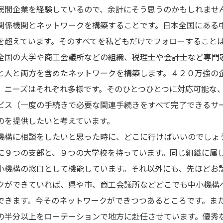
民間企業を経験しているので、余計にそう思うのかもしれませ
係機関とネットワークを構築することです。日本全国にある
を超えています。そのすべてを私どもだけでフォローすること
全国の大学や商工会議所などの組織、税理士や会計士など専門
と人と両方を含めたネットワークを構築します。４２０万強の
、ニーズはそれぞれ多様です。そのひとつひとつに対応可能な
ビス（一度の手続きで必要な関連手続きをすべて完了できるサ
のを提供したいと考えています。
機構に相談をしたいと思った時に、どこに行けばいいのでしょ
に９つの支部と、９つの大学校を持っています。同じ組織に属
小機構の窓口として機能しています。それ以外にも、先ほどお
クができていれば、県や市、商工会議所などどこでも中小機構
できます。今そのネットワークができつつあるところです。ま
の半分以上をローテーションで地方に赴任させています。優秀