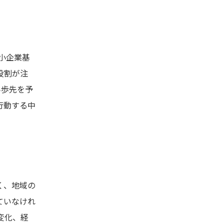
小企業基
役割が注
半歩先を予
行動する中
く、地域の
ていなけれ
変化、経