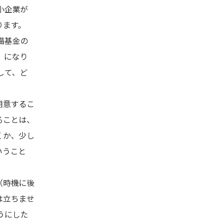
小企業が
ります。
備基金の
）になり
して、ど
用意するこ
ることは、
くか、少し
いうこと
（時機に後
は立ちませ
うにした