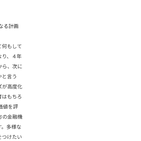
なる計画
て何もして
なり、４年
から、次に
かと言う
ズが高度化
育はもちろ
価値を評
方の金融機
す。多様な
をつけたい