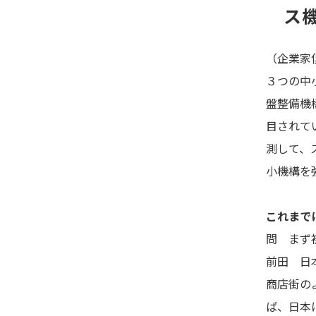
ス
（企業家倶
３つの中
盤整備機
目されて
測して、
小機構を
これまで
問 まず
前田 日
商店街の
ば、日本