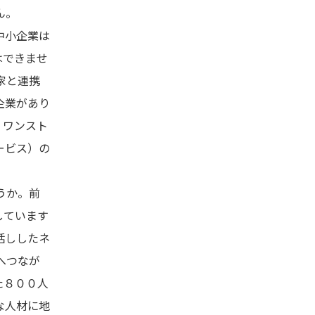
ん。
中小企業は
はできませ
家と連携
企業があり
、ワンスト
ービス）の
うか。前
しています
話ししたネ
へつなが
た８００人
な人材に地