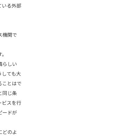
ている外部
ス機関で
す。
晴らしい
うしても大
ることはで
と同じ条
ービスを行
ピードが
にどのよ