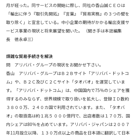
月が経った。同サービスの開始に際し、同社の香山誠ＣＥＯは
「輸出に伴う『取引先開拓』『言葉』『貿易実務』の３つの壁を
取り除く」と宣言している。中小企業の期待がかかる輸出支援サ
ービス事業の現状と将来展望を聞いた。 （聞き手は本誌編集
長 徳永卓三）
煩雑な貿易手続きを解決
問 アリババ・グループの現状をお聞かせ下さい。
香山 アリババ・グループはＢ２Ｂサイト「アリババ・ドットコ
ム」や、Ｂ２Ｃ及びＣ２Ｃサイト「タオバオ」を運営していま
す。「アリババ・ドットコム」は、中国国内で75％のシェアを獲
得するのみならず、世界規模で取り扱いを拡大し、登録ＩＤ数約
３８００万、２４０カ国で利用されています。また、「タオバ
オ」の取扱高は約１兆５ ０００億円で、出店者数は１７０万、国
内シェアは80％を占めています。アリババ・ジャパンは２００７
年11月設立以降、１３０万点以上の商品を日本語に翻訳して日本