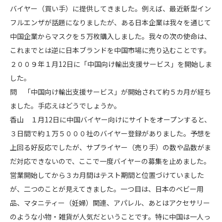
バイヤー（買い手）に提供してきました。例えば、最近新型イン
フルエンザが話題になりましたが、ある日本企業は我々を通じて
中国企業からマスクを５万枚購入しました。我々の次の使命は、
これまでとは逆に日本ブランドを中国市場に売り込むことです。
２００９年１月12日に「中国向け輸出支援サービス」を開始しま
した。
問 「中国向け輸出支援サービス」が開始されて約５カ月が経ち
ました。手応えはどうでしょうか。
香山 １月12日に中国バイヤー向けにサイトをオープンすると、
３日間で約１万５０００社のバイヤー登録がありました。予想を
上回る好反応でしたが、サプライヤー（売り手）の数や品数がま
だ対応できないので、ここで一度バイヤーの募集を止めました。
営業開始してから３カ月間はテスト期間と位置づけていました
が、二つのことが見えてきました。一つ目は、日本のベビー用
品、マタニティー（妊婦）関連、アパレル、あとはアクセサリー
のような小物・雑貨が人気だということです。特に中国は一人っ