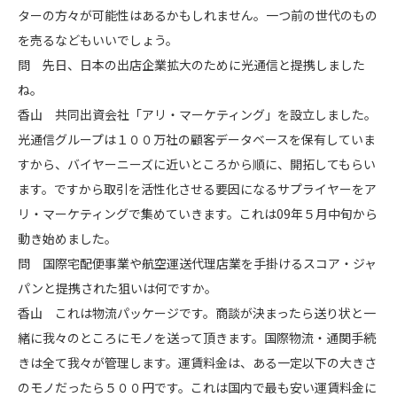
ターの方々が可能性はあるかもしれません。一つ前の世代のもの
を売るなどもいいでしょう。
問 先日、日本の出店企業拡大のために光通信と提携しました
ね。
香山 共同出資会社「アリ・マーケティング」を設立しました。
光通信グループは１００万社の顧客データベースを保有していま
すから、バイヤーニーズに近いところから順に、開拓してもらい
ます。ですから取引を活性化させる要因になるサプライヤーをア
リ・マーケティングで集めていきます。これは09年５月中旬から
動き始めました。
問 国際宅配便事業や航空運送代理店業を手掛けるスコア・ジャ
パンと提携された狙いは何ですか。
香山 これは物流パッケージです。商談が決まったら送り状と一
緒に我々のところにモノを送って頂きます。国際物流・通関手続
きは全て我々が管理します。運賃料金は、ある一定以下の大きさ
のモノだったら５００円です。これは国内で最も安い運賃料金に