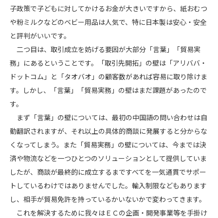
子政策で子どもに対してかけるお金が大きいですから、紙おむつ
や粉ミルクなどのベビー用品は人気で、特に日本製は安心・安全
と評判がいいです。
二つ目は、取引成立を妨げる要因が大部分「言葉」「貿易実
務」にあるということです。「取引先開拓」の壁は「アリババ・
ドットコム」と「タオバオ」の顧客数があれば容易に取り除けま
す。しかし、「言葉」「貿易実務」の壁はまだ課題があったので
す。
まず「言葉」の壁については、最初の中国語の問い合わせは自
動翻訳されますが、それ以上の具体的商談に発展すると分からな
くなってしまう。また「貿易実務」の壁については、今までは決
済や物流などを一つひとつのソリューションとして提供していま
したが、商談が最終的に成立するまですべてを一気通貫でサポー
トしているわけではありませんでした。輸入制限などもあります
し、相手が貿易免許を持っているかいないかで変わってきます。
これを解決するために我々はＥＣの企画・開発事業等を手掛け