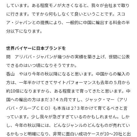
しています。ある程度モノが大きくなると、我々が会社まで取り
に行きます。ですから何もしなくて良いということです。スコ
ア・ジャパンとの提携により、一般的に中国に輸出する料金の半
分以下になります。
世界バイヤーに日本ブランドを
問 アリババ・ジャパンが幾つかの実績を築き上げ、世間に公表
できるのはいつ頃になりそうですか。
香山 やはり今年の秋以降になると思います。中国からの輸入の
方は、一年半かけてきてサイトパフォーマンスも去年の５月から
約10倍になりますから、ある程度まで育ってきたと思います。中
国への輸出の方はまだ３?４カ月ですし、ジャック・マー（アリ
ババ・グループＣＥＯ）も本当は２?３年かけて育てるべきと言
っています。少し我々が急ぎすぎているのかもしれません。しか
し、今年の秋以降には、どんなジャンルのどんなものが売れてい
るかもっと明確になり、非常に面白い成功ケースが10～20社と出