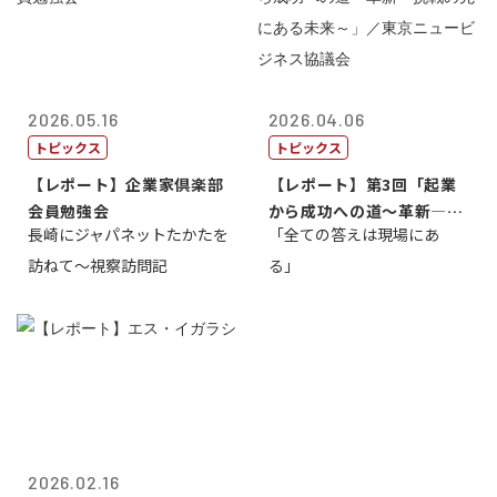
2026.05.16
2026.04.06
トピックス
トピックス
【レポート】企業家倶楽部
【レポート】第3回「起業
会員勉強会
から成功への道～革新―挑
長崎にジャパネットたかたを
「全ての答えは現場にあ
戦の先にある...
訪ねて～視察訪問記
る」
2026.02.16