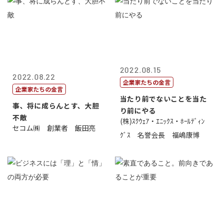
2022.08.15
2022.08.22
企業家たちの金言
企業家たちの金言
当たり前でないことを当た
事、将に成らんとす、大胆
り前にやる
不敵
(株)ｽｸｳｪｱ・ｴﾆｯｸｽ・ﾎｰﾙﾃﾞｨﾝ
セコム㈱ 創業者 飯田亮
ｸﾞｽ 名誉会長 福嶋康博