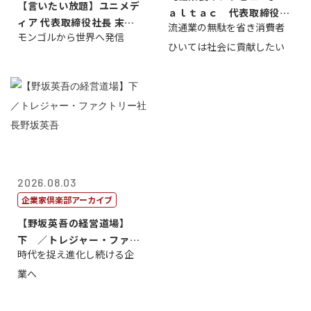
【言いたい放題】ユニメデ
ａｌｔａｃ 代表取締役会
ィア 代表取締役社長 末田
流通業の無駄を省き消費者
長三木田國夫
モンゴルから世界へ発信
真
ひいては社会に貢献したい
2026.08.03
企業家倶楽部アーカイブ
【野坂英吾の経営道場】
下 ／トレジャー・ファク
時代を捉え進化し続ける企
トリー社長野坂...
業へ