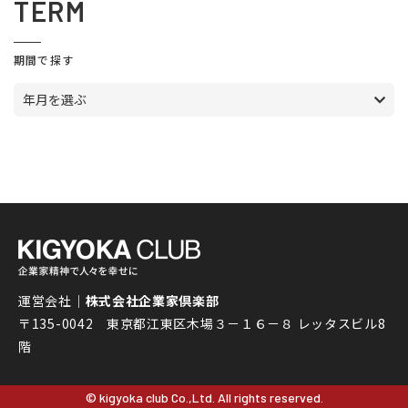
TERM
期間で探す
年月を選ぶ
運営会社｜
株式会社企業家倶楽部
〒135-0042 東京都江東区木場３－１６－８ レッタスビル8
階
© kigyoka club Co.,Ltd. All rights reserved.