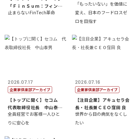
「もったいない」を価値に
「ＦｉｎＳｕｍ：フィンテ
止まらないFinTech革命
変え、日本のフードロスゼ
ック・サミッ...
ロを目指す
2026.07.17
2026.07.16
企業家倶楽部アーカイブ
企業家倶楽部アーカイブ
【トップに聞く】セコム
【注目企業】アキュセラ会
代表取締役社長 中山泰
長・社長兼ＣＥＯ窪田 良
全員経営でお客様一人ひと
世界から目の病気をなくし
男
りに安心を
たい