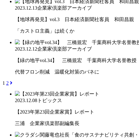
2023.12.13
企業家倶楽部アーカイブ
【地球再発見】vol.3 日本経済新聞社客員 和田昌親
「カストロ主義」は続くか
2023.12.12
企業家倶楽部アーカイブ
【緑の地平vol.34】 三橋規宏 千葉商科大学名誉教授
代替フロン削減 温暖化対策のバネに
1
2
2023.12.08
トピックス
【2023年第23回企業家賞】レポート
三浦 企業家倶楽部副編集長