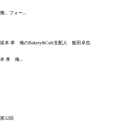
」フォー...
孝 俺...