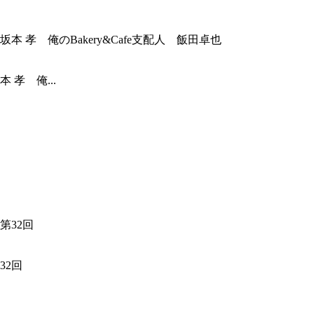
孝 俺...
32回