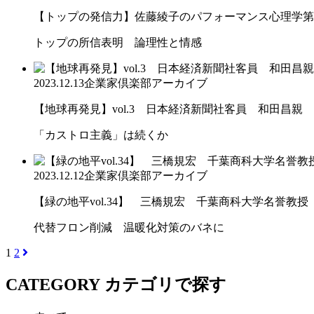
【トップの発信力】佐藤綾子のパフォーマンス心理学第
トップの所信表明 論理性と情感
2023.12.13
企業家倶楽部アーカイブ
【地球再発見】vol.3 日本経済新聞社客員 和田昌親
「カストロ主義」は続くか
2023.12.12
企業家倶楽部アーカイブ
【緑の地平vol.34】 三橋規宏 千葉商科大学名誉教授
代替フロン削減 温暖化対策のバネに
1
2
CATEGORY
カテゴリで探す