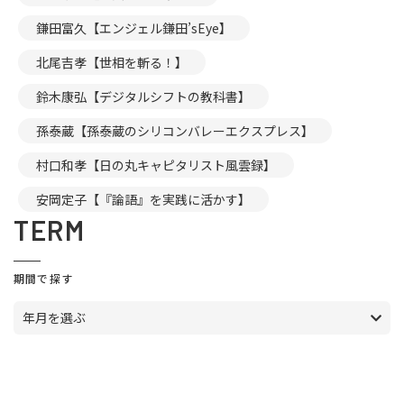
鎌田富久【エンジェル鎌田’sEye】
北尾吉孝【世相を斬る！】
鈴木康弘【デジタルシフトの教科書】
孫泰蔵【孫泰蔵のシリコンバレーエクスプレス】
村口和孝【日の丸キャピタリスト風雲録】
安岡定子【『論語』を実践に活かす】
TERM
期間で探す
年月を選ぶ