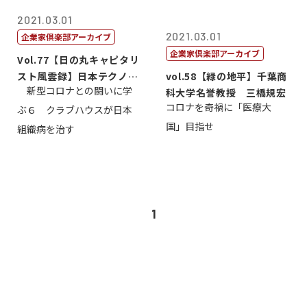
2021.03.01
2021.03.01
企業家倶楽部アーカイブ
企業家倶楽部アーカイブ
Vol.77【日の丸キャピタリ
スト風雲録】日本テクノロ
vol.58【緑の地平】千葉商
新型コロナとの闘いに学
ジーベ...
科大学名誉教授 三橋規宏
コロナを奇禍に「医療大
ぶ６ クラブハウスが日本
国」目指せ
組織病を治す
1