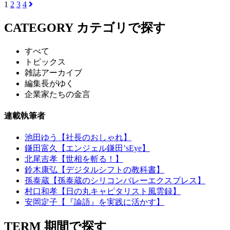
1
2
3
4
CATEGORY
カテゴリで探す
すべて
トピックス
雑誌アーカイブ
編集長がゆく
企業家たちの金言
連載執筆者
池田ゆう【社長のおしゃれ】
鎌田富久【エンジェル鎌田’sEye】
北尾吉孝【世相を斬る！】
鈴木康弘【デジタルシフトの教科書】
孫泰蔵【孫泰蔵のシリコンバレーエクスプレス】
村口和孝【日の丸キャピタリスト風雲録】
安岡定子【『論語』を実践に活かす】
TERM
期間で探す