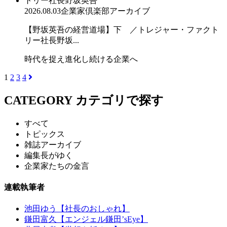
2026.08.03
企業家倶楽部アーカイブ
【野坂英吾の経営道場】下 ／トレジャー・ファクト
リー社長野坂...
時代を捉え進化し続ける企業へ
1
2
3
4
CATEGORY
カテゴリで探す
すべて
トピックス
雑誌アーカイブ
編集長がゆく
企業家たちの金言
連載執筆者
池田ゆう【社長のおしゃれ】
鎌田富久【エンジェル鎌田’sEye】