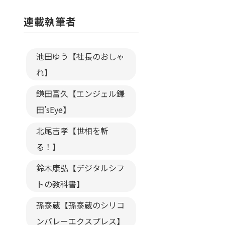
連載執筆者
池田ゆう【社長のおしゃ
れ】
鎌田富久【エンジェル鎌
田’sEye】
北尾吉孝【世相を斬
る！】
鈴木康弘【デジタルシフ
トの教科書】
孫泰蔵【孫泰蔵のシリコ
ンバレーエクスプレス】