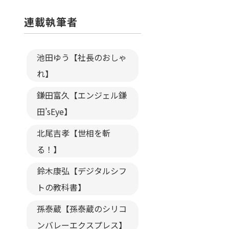
連載執筆者
池田ゆう【社長のおしゃ
れ】
鎌田富久【エンジェル鎌
田’sEye】
北尾吉孝【世相を斬
る！】
鈴木康弘【デジタルシフ
トの教科書】
孫泰蔵【孫泰蔵のシリコ
ンバレーエクスプレス】