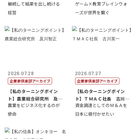
継続して結果を出し続ける
ゲーム×教育ブレインウォ
トリー社長野坂...
取締役社長 ...
経営
ーズが世界を繋ぐ
2026.07.28
2026.07.27
企業家倶楽部アーカイブ
企業家倶楽部アーカイブ
【私のターニングポイン
【私のターニングポイン
ト】農業総合研究所 及川
ト】ＴＭＡＣ社長 古川英
農業をビジネス化するのが
資金調達としてのＭ＆Ａを
智正
一
使命
日本に根付かせたい