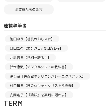
企業家たちの金言
連載執筆者
池田ゆう【社長のおしゃれ】
鎌田富久【エンジェル鎌田’sEye】
北尾吉孝【世相を斬る！】
鈴木康弘【デジタルシフトの教科書】
孫泰蔵【孫泰蔵のシリコンバレーエクスプレス】
村口和孝【日の丸キャピタリスト風雲録】
安岡定子【『論語』を実践に活かす】
TERM