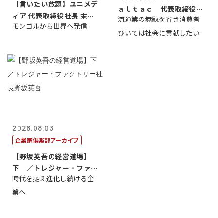
【言いたい放題】ユニメデ
ａｌｔａｃ 代表取締役会
ィア 代表取締役社長 末田
流通業の無駄を省き消費者
長三木田國夫
モンゴルから世界へ発信
真
ひいては社会に貢献したい
2026.08.03
企業家倶楽部アーカイブ
【野坂英吾の経営道場】
下 ／トレジャー・ファク
時代を捉え進化し続ける企
トリー社長野坂...
業へ