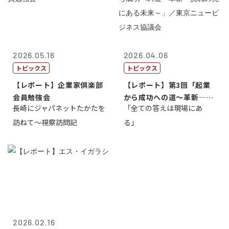
2026.05.16
2026.04.06
トピックス
トピックス
【レポート】企業家倶楽部
【レポート】第3回「起業
会員勉強会
から成功への道～革新―挑
長崎にジャパネットたかたを
「全ての答えは現場にあ
戦の先にある...
訪ねて～視察訪問記
る」
2026.02.16