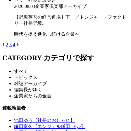
2026.08.03
企業家倶楽部アーカイブ
【野坂英吾の経営道場】下 ／トレジャー・ファクト
リー社長野坂...
時代を捉え進化し続ける企業へ
1
2
3
4
CATEGORY
カテゴリで探す
すべて
トピックス
雑誌アーカイブ
編集長がゆく
企業家たちの金言
連載執筆者
池田ゆう【社長のおしゃれ】
鎌田富久【エンジェル鎌田’sEye】