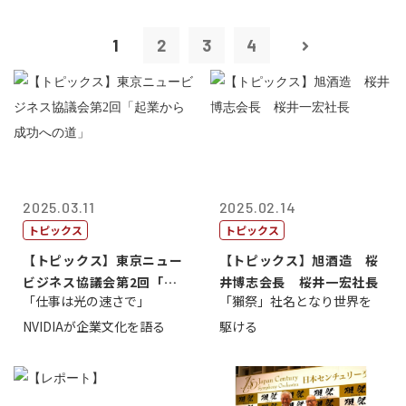
1
2
3
4
2025.03.11
2025.02.14
トピックス
トピックス
【トピックス】東京ニュー
【トピックス】旭酒造 桜
ビジネス協議会第2回「起
井博志会長 桜井一宏社長
「仕事は光の速さで」
「獺祭」社名となり世界を
業から成功へ...
NVIDIAが企業文化を語る
駆ける