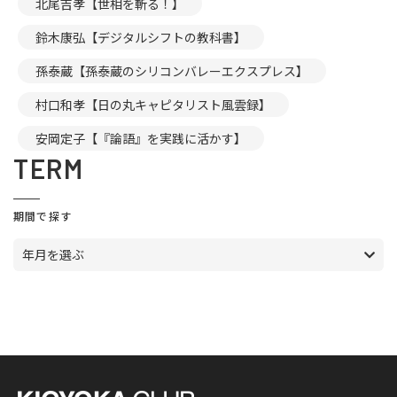
北尾吉孝【世相を斬る！】
鈴木康弘【デジタルシフトの教科書】
孫泰蔵【孫泰蔵のシリコンバレーエクスプレス】
村口和孝【日の丸キャピタリスト風雲録】
安岡定子【『論語』を実践に活かす】
TERM
期間で探す
年月を選ぶ