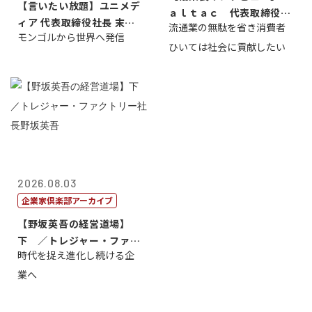
【言いたい放題】ユニメデ
ａｌｔａｃ 代表取締役会
ィア 代表取締役社長 末田
流通業の無駄を省き消費者
長三木田國夫
モンゴルから世界へ発信
真
ひいては社会に貢献したい
2026.08.03
企業家倶楽部アーカイブ
【野坂英吾の経営道場】
下 ／トレジャー・ファク
時代を捉え進化し続ける企
トリー社長野坂...
業へ