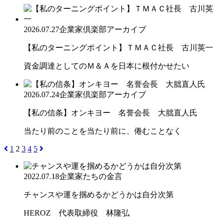
2026.07.27
企業家倶楽部アーカイブ
【私のターニングポイント】ＴＭＡＣ社長 古川英一
資金調達としてのＭ＆Ａを日本に根付かせたい
2026.07.24
企業家倶楽部アーカイブ
【私の信条】オンキヨー 名誉会長 大朏直人氏
当たり前のことを当たり前に、倦むことなく
1
2
3
4
5
2022.07.18
企業家たちの金言
チャンスや運を掴めるかどうかは自分次第
HEROZ 代表取締役 林隆弘