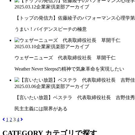
2025.03.12
企業家倶楽部アーカイブ
【トップの発信力】佐藤綾子のパフォーマンス心理学第
うまい！バイデンスピーチの極意
2025.03.10
企業家倶楽部アーカイブ
ウェザーニューズ 代表取締役社長 草開千仁
Weather Never Sleepsの精神で気象革命を実現したい
2025.03.06
企業家倶楽部アーカイブ
【言いたい放題】ベステラ 代表取締役社長 吉野佳秀
民主主義には限界がある
1
2
3
4
CATEGORY
カテゴリで探す