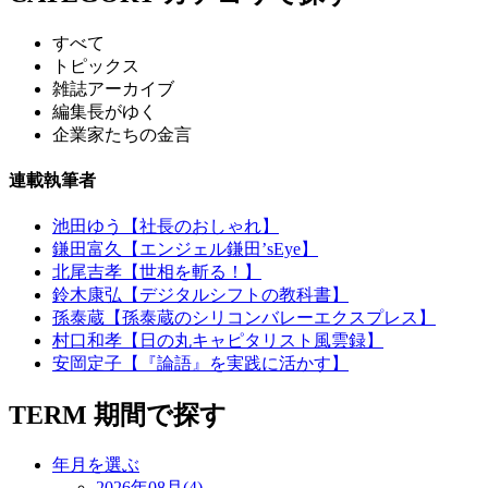
すべて
トピックス
雑誌アーカイブ
編集長がゆく
企業家たちの金言
連載執筆者
池田ゆう【社長のおしゃれ】
鎌田富久【エンジェル鎌田’sEye】
北尾吉孝【世相を斬る！】
鈴木康弘【デジタルシフトの教科書】
孫泰蔵【孫泰蔵のシリコンバレーエクスプレス】
村口和孝【日の丸キャピタリスト風雲録】
安岡定子【『論語』を実践に活かす】
TERM
期間で探す
年月を選ぶ
2026年08月(4)