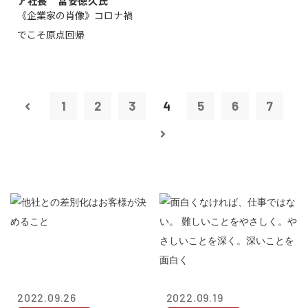
ア社長 冨安徳久氏
《企業家の肖像》コロナ禍
でこそ原点回帰
1
2
3
4
5
6
7
2022.09.26
2022.09.19