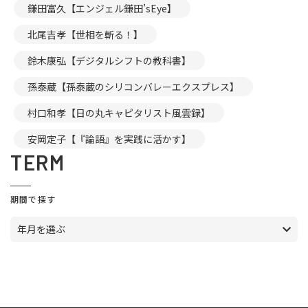
鎌田富久【エンジェル鎌田’sEye】
北尾吉孝【世相を斬る！】
鈴木康弘【デジタルシフトの教科書】
孫泰蔵【孫泰蔵のシリコンバレーエクスプレス】
村口和孝【日の丸キャピタリスト風雲録】
安岡定子【『論語』を実践に活かす】
TERM
期間で探す
年月を選ぶ