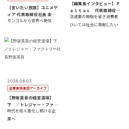
【編集長インタビュー】Ｐ
【言いたい放題】ユニメデ
ａｌｔａｃ 代表取締役会
ィア 代表取締役社長 末田
流通業の無駄を省き消費者
長三木田國夫
モンゴルから世界へ発信
真
ひいては社会に貢献したい
2026.08.03
企業家倶楽部アーカイブ
【野坂英吾の経営道場】
下 ／トレジャー・ファク
時代を捉え進化し続ける企
トリー社長野坂...
業へ