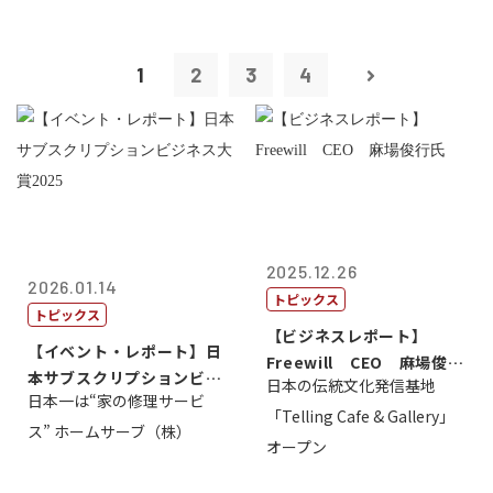
1
2
3
4
2025.12.26
2026.01.14
トピックス
トピックス
【ビジネスレポート】
【イベント・レポート】日
Freewill CEO 麻場俊行
本サブスクリプションビジ
日本の伝統文化発信基地
氏
日本一は“家の修理サービ
ネス大賞20...
「Telling Cafe & Gallery」
ス” ホームサーブ（株）
オープン