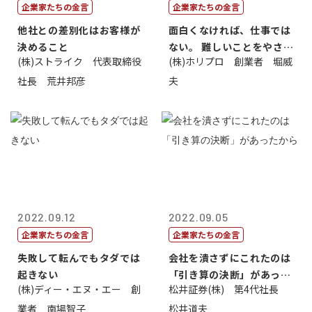
企業家たちの金言
企業家たちの金言
他社との差別化はお客様が
面白くなければ、仕事では
決めること
ない。 難しいことをやさし
(株)ストライク 代表取締役
(株)ホリプロ 創業者 堀威
く。やさし...
社長 荒井邦彦
夫
2022.09.12
2022.09.05
企業家たちの金言
企業家たちの金言
失敗して転んでもタダでは
会社を潰さずにこれたのは
起きない
「引き算の決断」があった
(株)ディー・エヌ・エー 創
松井証券(株) 第4代社長
から
業者 南場智子
松井道夫