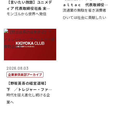
【言いたい放題】ユニメデ
ａｌｔａｃ 代表取締役会
ィア 代表取締役社長 末田
流通業の無駄を省き消費者
長三木田國夫
モンゴルから世界へ発信
真
ひいては社会に貢献したい
2026.08.03
企業家倶楽部アーカイブ
【野坂英吾の経営道場】
下 ／トレジャー・ファク
時代を捉え進化し続ける企
トリー社長野坂...
業へ