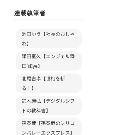
連載執筆者
池田ゆう【社長のおしゃ
れ】
鎌田富久【エンジェル鎌
田’sEye】
北尾吉孝【世相を斬
る！】
鈴木康弘【デジタルシフ
トの教科書】
孫泰蔵【孫泰蔵のシリコ
ンバレーエクスプレス】