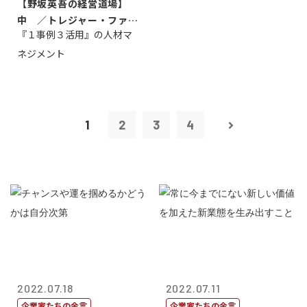
【野坂英吾の経営道場】
中 ／トレジャー・ファク
『１事例３活用』の人材マ
トリー社長野坂...
ネジメント
1
2
3
4
2022.07.18
2022.07.11
企業家たちの金言
企業家たちの金言