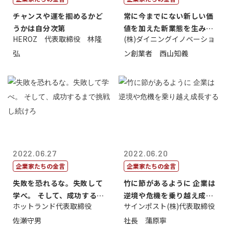
チャンスや運を掴めるかど
常に今までにない新しい価
うかは自分次第
値を加えた新業態を生み出
HEROZ 代表取締役 林隆
(株)ダイニングイノベーショ
すこと
弘
ン創業者 西山知義
2022.06.27
2022.06.20
企業家たちの金言
企業家たちの金言
失敗を恐れるな。失敗して
竹に節があるように 企業は
学べ。 そして、成功するま
逆境や危機を乗り越え成長
ホットランド代表取締役
サインポスト(株)代表取締役
で挑戦し続...
する
佐瀬守男
社長 蒲原寧