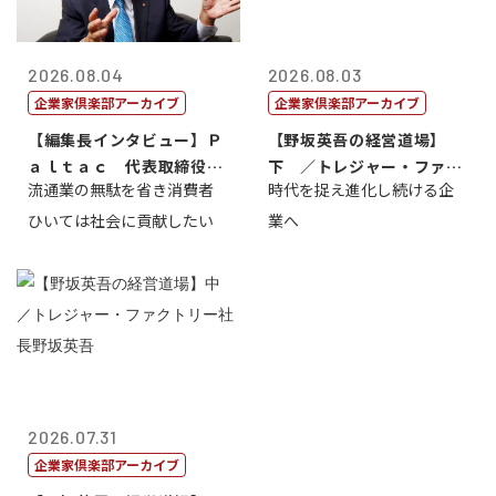
2026.08.04
2026.08.03
企業家倶楽部アーカイブ
企業家倶楽部アーカイブ
【編集長インタビュー】Ｐ
【野坂英吾の経営道場】
ａｌｔａｃ 代表取締役会
下 ／トレジャー・ファク
流通業の無駄を省き消費者
時代を捉え進化し続ける企
長三木田國夫
トリー社長野坂...
ひいては社会に貢献したい
業へ
2026.07.31
企業家倶楽部アーカイブ