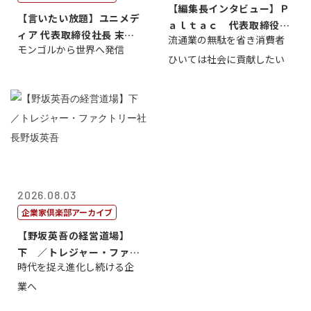
【編集長インタビュー】Ｐ
【言いたい放題】ユニメデ
ａｌｔａｃ 代表取締役会
ィア 代表取締役社長 末田
流通業の無駄を省き消費者
長三木田國夫
モンゴルから世界へ発信
真
ひいては社会に貢献したい
2026.08.03
企業家倶楽部アーカイブ
【野坂英吾の経営道場】
下 ／トレジャー・ファク
時代を捉え進化し続ける企
トリー社長野坂...
業へ