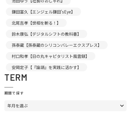
池田ゆう【社長のおしゃれ】
鎌田富久【エンジェル鎌田’sEye】
北尾吉孝【世相を斬る！】
鈴木康弘【デジタルシフトの教科書】
孫泰蔵【孫泰蔵のシリコンバレーエクスプレス】
村口和孝【日の丸キャピタリスト風雲録】
安岡定子【『論語』を実践に活かす】
TERM
期間で探す
年月を選ぶ