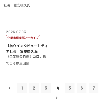
2026.07.03
企業家倶楽部アーカイブ
【核心インタビュー】ティ
ア社長 冨安徳久氏
《企業家の肖像》コロナ禍
でこそ原点回帰
1
2
3
4
5
6
7