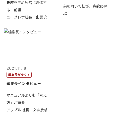
視座を高め経営に邁進す
前を向いて転び、貪欲に学
る 前編
ぶ
ユーグレナ社長 出雲 充
2021.11.16
編集長がゆく！
編集長インタビュー
マニュアルよりも「考え
方」が重要
アップル 社長 文字放想