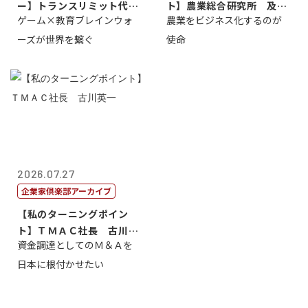
ー】トランスリミット代表
ト】農業総合研究所 及川
ゲーム×教育ブレインウォ
農業をビジネス化するのが
取締役社長 ...
智正
ーズが世界を繋ぐ
使命
2026.07.27
企業家倶楽部アーカイブ
【私のターニングポイン
ト】ＴＭＡＣ社長 古川英
資金調達としてのＭ＆Ａを
一
日本に根付かせたい