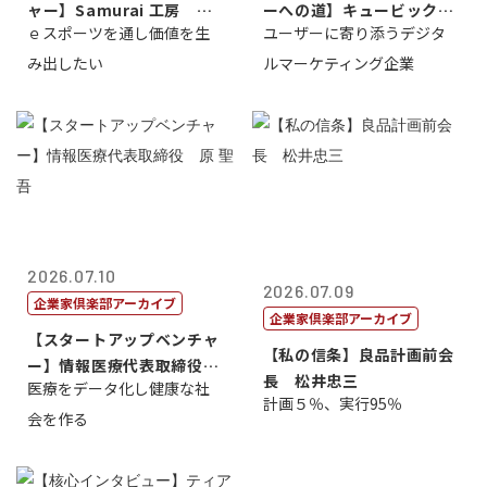
ャー】Samurai 工房 代
ーへの道】キュービック代
ｅスポーツを通し価値を生
ユーザーに寄り添うデジタ
表取締...
表取締役CE...
み出したい
ルマーケティング企業
2026.07.10
2026.07.09
企業家倶楽部アーカイブ
企業家倶楽部アーカイブ
【スタートアップベンチャ
【私の信条】良品計画前会
ー】情報医療代表取締役
長 松井忠三
医療をデータ化し健康な社
原 聖吾
計画５％、実行95％
会を作る