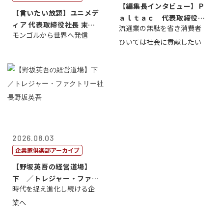
【編集長インタビュー】Ｐ
【言いたい放題】ユニメデ
ａｌｔａｃ 代表取締役会
ィア 代表取締役社長 末田
流通業の無駄を省き消費者
長三木田國夫
モンゴルから世界へ発信
真
ひいては社会に貢献したい
2026.08.03
企業家倶楽部アーカイブ
【野坂英吾の経営道場】
下 ／トレジャー・ファク
時代を捉え進化し続ける企
トリー社長野坂...
業へ