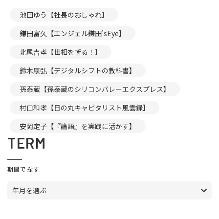
池田ゆう【社長のおしゃれ】
鎌田富久【エンジェル鎌田’sEye】
北尾吉孝【世相を斬る！】
鈴木康弘【デジタルシフトの教科書】
孫泰蔵【孫泰蔵のシリコンバレーエクスプレス】
村口和孝【日の丸キャピタリスト風雲録】
安岡定子【『論語』を実践に活かす】
TERM
期間で探す
年月を選ぶ