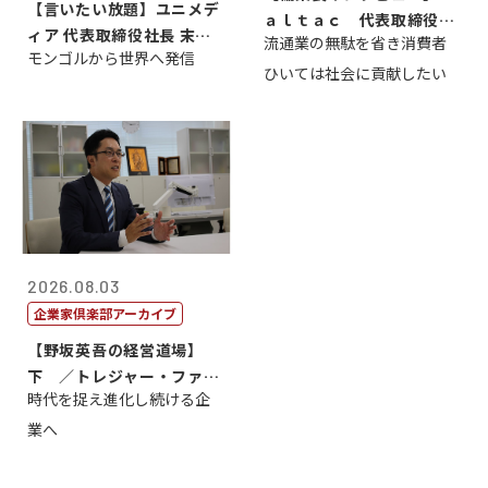
【言いたい放題】ユニメデ
ａｌｔａｃ 代表取締役会
ィア 代表取締役社長 末田
流通業の無駄を省き消費者
長三木田國夫
モンゴルから世界へ発信
真
ひいては社会に貢献したい
2026.08.03
企業家倶楽部アーカイブ
【野坂英吾の経営道場】
下 ／トレジャー・ファク
時代を捉え進化し続ける企
トリー社長野坂...
業へ